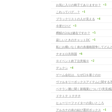
+3
お気に入りの椅子てありますか？
+1
これってバグ…？
+4
ブラックリストの人が見える
+3
今更だけど
+5
樽鯖の2chは健在ですか？
+1
寂しいときのチャットDC
+6
ナオエロ共和国
+2
※イベント終了注意報※
+4
デュクシ
ゲーム会社は、なぜ口を塞ぐのか
ヴァルキリーボックスアイテムに関する
ベテラン層に聞く新職業について(意見感謝
ドテトテ トテチチ
ヒューリーファイターの良いところ
+1
アルカナの炎の結び選択ボックス