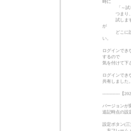
時に
「～試しま
つまり、厳
試しますか
が
どこに設定
い。
ログインでき
するので
気を付けて下
ログインでき
共有しました
------------【20
バージョンが
追記時点の設
設定ボタン(三
左フレームメ