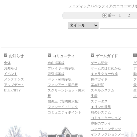
前へ
1
2
お知らせ
コミュニティ
ゲームガイド
全体
自由掲示板
ゲーム紹介
ゲ
お知らせ
プレイヤー掲示板
ゲームのはじめかた
ア
イベント
取引掲示板
キャラクター作成
動
メンテナンス
ペットAI掲示板
操作ガイド
フ
アップデート
ファンアート掲示板
基本戦闘
音
ETERNITY
スクリーンショット掲示
スキルシステム
壁
板
生産
マ
知識王（質問掲示板）
ステータス
ファンサイトリンク
エリンの世界
コミュニティポイント
町のシステム
コミュニケーション
序盤のプレイ
スマートコンテンツ
インタラクションメーカ