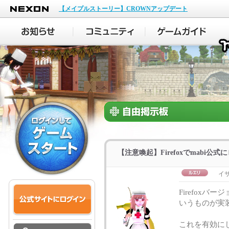
NEXON
【メイプルストーリー】CROWNアップデート
【注意喚起】Firefoxでmabi公
イ
Firefoxバ
いうものが実
これを有効にし