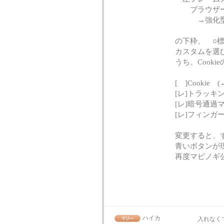
ブラウザー
→強化型ト
の下枠、 ○
カスタムを選
うち、Cook
[ ]Cookie
[レ]トラッキ
[レ]暗号通過
[レ]フィンガ
変更すると、
青いボタンが
再度マビノギ
ハイカ
入れなく