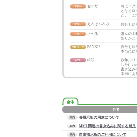
セイサ
急にログ
となくロ
た。
22/
えろばへろみ
自分も助
さべる
ほんの１
ありがと
PANKU
自分も昨
本当に助
綺咲
数年ぶり
した(´；ω
書き込み
本当にあ
各掲示板の用途について
MML関連の書き込みに関する補足
自由掲示板のご利用について