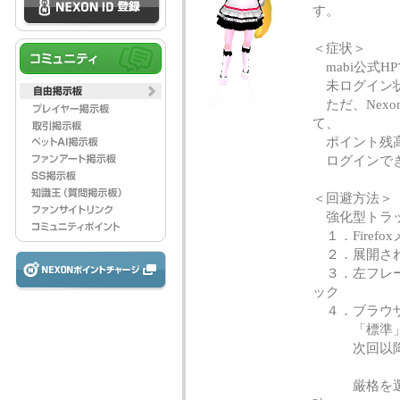
す。
＜症状＞
mabi公式
未ログイン状
ただ、Nexo
て、
ポイント残高
ログインでき
＜回避方法＞
強化型トラッ
１．Firef
２．展開され
３．左フレー
ック
４．ブラウザ
「標準」枠
次回以降は
厳格を選択