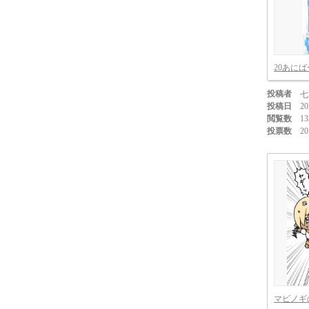
20あに
投稿者
七
投稿日
20
閲覧数
13
投票数
20