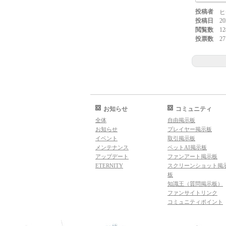
投稿者
ヒ
投稿日
20
閲覧数
12
投票数
27
お知らせ
コミュニティ
全体
自由掲示板
お知らせ
プレイヤー掲示板
イベント
取引掲示板
メンテナンス
ペットAI掲示板
アップデート
ファンアート掲示板
ETERNITY
スクリーンショット掲
板
知識王（質問掲示板）
ファンサイトリンク
コミュニティポイント