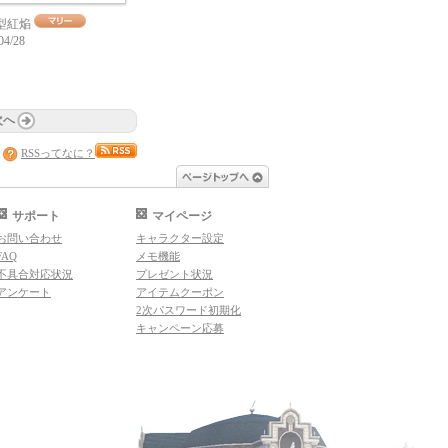
型紅焔
04/28
次へ
RSSってなに？
ページトップへ
サポート
マイページ
お問い合わせ
キャラクター設定
FAQ
メモ機能
不具合対応状況
プレゼント状況
アンケート
アイテムクーポン
2次パスワード初期化
キャンペーン応募