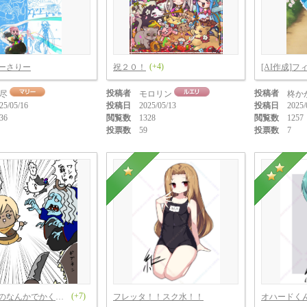
(+4)
ばーさりー
祝２０！
[AI作成]フ
投稿者
投稿者
尽
モロリン
柊か
25/05/16
投稿日
2025/05/13
投稿日
2025/
36
閲覧数
1328
閲覧数
1257
投票数
59
投票数
7
(+7)
マビノギのなんかでかくてつよいやつら
フレッタ！！スク水！！