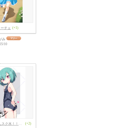
(+1)
ィーチェ
がみ
05/10
(+2)
オハードくんスク水！！！２０周年記念！