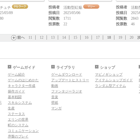
投稿者
投稿者
チュチ
活動型紅焔
活動
25/05/09
投稿日
2025/05/06
投稿日
2025/
80
閲覧数
1711
閲覧数
2843
投票数
22
投票数
46
前へ
11
12
13
14
15
16
17
18
19
20
ゲームガイド
ライブラリ
ショップ
ゲーム紹介
ゲームダウンロード
マビノギショップ
ゲームのはじめかた
アップデートヒストリー
アイテムショップガイド
キャラクター作成
動画
ランダム型アイテム
操作ガイド
ファンタジーラジオ
基本戦闘
音楽
示
スキルシステム
壁紙
生産
マンガ
ステータス
エリンの世界
町のシステム
コミュニケーション
序盤のプレイ