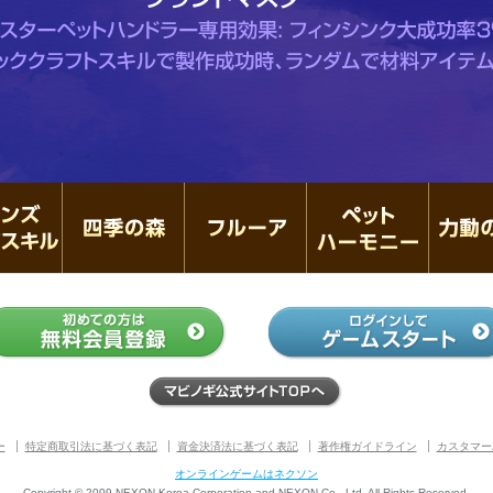
ズビーズ
フィンズビーズスキル
四季の森
フルーア
ペットハ
公式サイトTOPへ
ー
特定商取引法に基づく表記
資金決済法に基づく表記
著作権ガイドライン
カスタマー
オンラインゲームはネクソン
Copyright © 2009 NEXON Korea Corporation and NEXON Co., Ltd. All Rights Reserved.