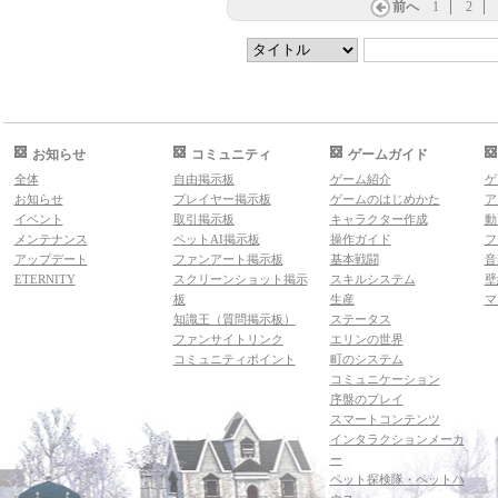
前へ
1
2
お知らせ
コミュニティ
ゲームガイド
全体
自由掲示板
ゲーム紹介
ゲ
お知らせ
プレイヤー掲示板
ゲームのはじめかた
ア
イベント
取引掲示板
キャラクター作成
動
メンテナンス
ペットAI掲示板
操作ガイド
フ
アップデート
ファンアート掲示板
基本戦闘
音
ETERNITY
スクリーンショット掲示
スキルシステム
壁
板
生産
マ
知識王（質問掲示板）
ステータス
ファンサイトリンク
エリンの世界
コミュニティポイント
町のシステム
コミュニケーション
序盤のプレイ
スマートコンテンツ
インタラクションメーカ
ー
ペット探検隊・ペットハ