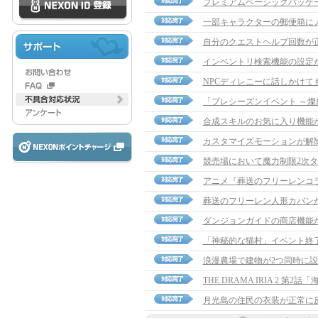
プレミアムベーシックパッケ
一部キャラクターの郵便箱に
自分のクエストヘルプ回数が
インベントリ検索機能の設定
NPCディレニーに話しかけて
合成スキルのお気に入り機能
カスタマイズモーションが解
葬送のフリーレン人形カバン
ダンジョンガイドの商店機能
「神秘的な猫村」イベント終
浪漫農場で建物が2つ同時に
月光島の住民の衣装が正常に