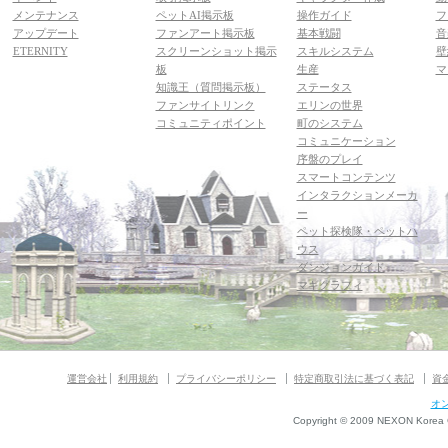
メンテナンス
ペットAI掲示板
操作ガイド
フ
アップデート
ファンアート掲示板
基本戦闘
音
ETERNITY
スクリーンショット掲示
スキルシステム
壁
板
生産
マ
知識王（質問掲示板）
ステータス
ファンサイトリンク
エリンの世界
コミュニティポイント
町のシステム
コミュニケーション
序盤のプレイ
スマートコンテンツ
インタラクションメーカ
ー
ペット探検隊・ペットハ
ウス
ダンジョンガイド
マギグラフィ
運営会社
利用規約
プライバシーポリシー
特定商取引法に基づく表記
資
オ
Copyright © 2009 NEXON Korea Co