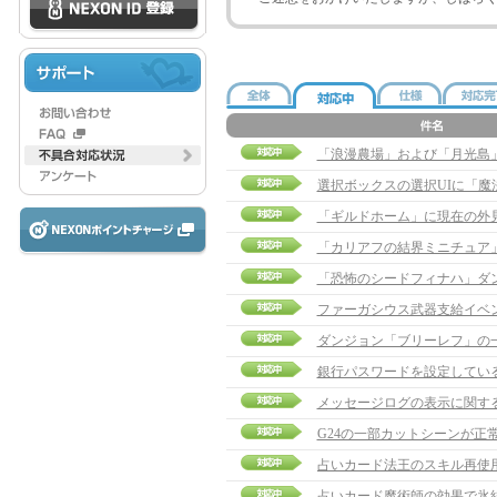
「浪漫農場」および「月光島
選択ボックスの選択UIに「
「ギルドホーム」に現在の外
「カリアフの結界ミニチュア
「恐怖のシードフィナハ」ダ
ファーガシウス武器支給イベ
ダンジョン「ブリーレフ」の
銀行パスワードを設定してい
メッセージログの表示に関す
G24の一部カットシーンが正
占いカード魔術師の効果で氷