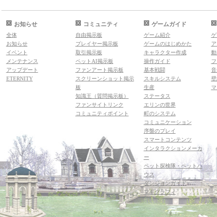
お知らせ
コミュニティ
ゲームガイド
全体
自由掲示板
ゲーム紹介
ゲ
お知らせ
プレイヤー掲示板
ゲームのはじめかた
ア
イベント
取引掲示板
キャラクター作成
動
メンテナンス
ペットAI掲示板
操作ガイド
フ
アップデート
ファンアート掲示板
基本戦闘
音
ETERNITY
スクリーンショット掲示
スキルシステム
壁
板
生産
マ
知識王（質問掲示板）
ステータス
ファンサイトリンク
エリンの世界
コミュニティポイント
町のシステム
コミュニケーション
序盤のプレイ
スマートコンテンツ
インタラクションメーカ
ー
ペット探検隊・ペットハ
ウス
ダンジョンガイド
マギグラフィ