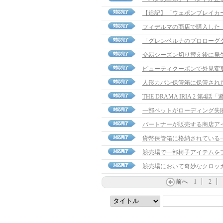
交易シーズン切り替え後に発
ビューティクーポンで外見変
人形カバン保管箱に保管され
THE DRAMA IRIA 2 
一部ペットがローディング失
パートナーが販売する商店ア
貨幣保管箱に格納されている
競売場で一部椅子アイテムを
前へ
1
2