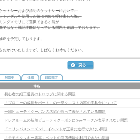
ケットシーおよび清明のケットシーにおいて、
ットメダルを使用した後に初めて呼び出した際、
ミングメモリにて選択できる才能が
能ではなく戦闘才能になっている問題を確認しております。
修正を予定しております。
をおかけいたしますが、しばらくお待ちください。
初心者の細工道具のドロップに関する問題
「ブロニーの成長サポート」の一部クエスト内容の不具合について
一部ビューティクーポンの名称が誤って表記されている問題
ドレスルームの新規ビューティクーポンにNewマークが表示されない問題
「エリンパスシーズン1」イベントが正常に進行できない問題
「モモのクッキー馬車」ペットの商店機能を利用できない問題