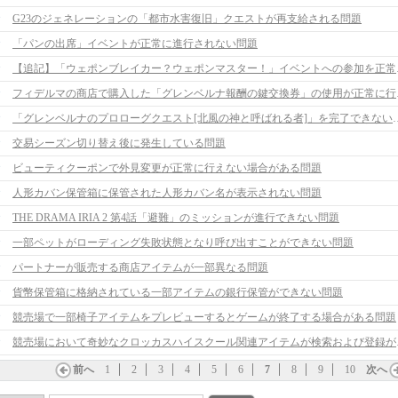
G23のジェネレーションの「都市水害復旧」クエストが再支給される問題
「パンの出席」イベントが正常に進行されない問題
【追記】「ウェポン
フィデルマの
「グレンベルナのプロローグクエスト[北
交易シーズン切り替え後に発生している問題
ビューティクーポンで外見変更が正常に行えない場合がある問題
人形カバン保管箱に保管された人形カバン名が表示されない問題
THE DRAMA IRIA 2 第4話「避難」のミッションが進行できない問題
一部ペットがローディング失敗状態となり呼び出すことができない問題
パートナーが販売する商店アイテムが一部異なる問題
貨幣保管箱に格納されている一部アイテムの銀行保管ができない問題
競売場で一部椅子アイテムをプレビューするとゲームが終了する場合がある問題
競売場において
前へ
1
2
3
4
5
6
7
8
9
10
次へ