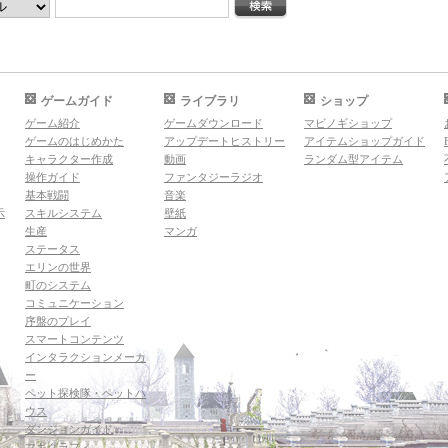
ゲームガイド
ライブラリ
ショップ
ゲーム紹介
ゲームダウンロード
マビノギショップ
ゲームのはじめかた
アップデートヒストリー
アイテムショップガイド
キャラクター作成
動画
ランダム型アイテム
操作ガイド
ファンタジーラジオ
基本戦闘
音楽
示
スキルシステム
壁紙
生産
マンガ
ステータス
エリンの世界
町のシステム
コミュニケーション
序盤のプレイ
スマートコンテンツ
インタラクションメーカ
ー
ペット探検隊・ペットハ
ウス
ダンジョンガイド
マギグラフィ