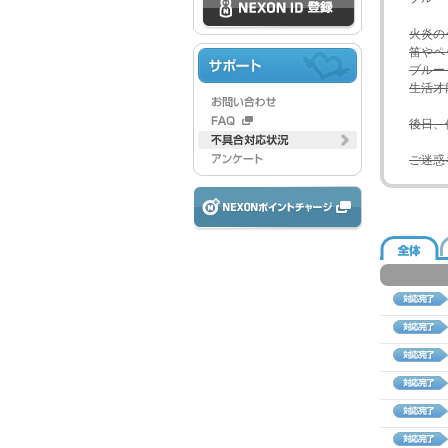
火炎の
笛やペ
ブルー
生活才
後日、
ご迷惑