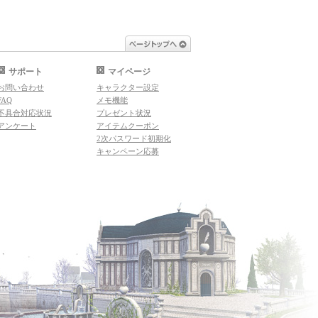
ページトップへ
サポート
マイページ
お問い合わせ
キャラクター設定
FAQ
メモ機能
不具合対応状況
プレゼント状況
アンケート
アイテムクーポン
2次パスワード初期化
キャンペーン応募