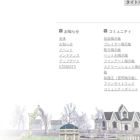
お知らせ
コミュニティ
全体
自由掲示板
お知らせ
プレイヤー掲示板
イベント
取引掲示板
メンテナンス
ペットAI掲示板
アップデート
ファンアート掲示板
ETERNITY
スクリーンショット掲
板
知識王（質問掲示板）
ファンサイトリンク
コミュニティポイント