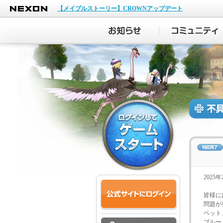
NEXON
【メイプルストーリー】CROWNアップデート
202
皆様に
問題が
ペット
ブルー