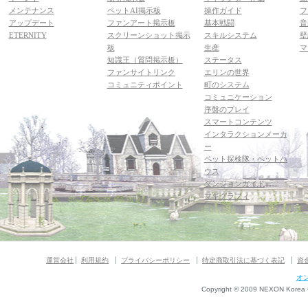
メンテナンス
ペットAI掲示板
操作ガイド
フ
アップデート
ファンアート掲示板
基本戦闘
音
ETERNITY
スクリーンショット掲示
スキルシステム
壁
板
生産
マ
知識王（質問掲示板）
ステータス
ファンサイトリンク
エリンの世界
コミュニティポイント
町のシステム
コミュニケーション
序盤のプレイ
スマートコンテンツ
インタラクションメーカ
ー
ペット探検隊・ペットハ
ウス
ダンジョンガイド
マギグラフィ
運営会社
利用規約
プライバシーポリシー
特定商取引法に基づく表記
資
オ
Copyright © 2009 NEXON Korea Co