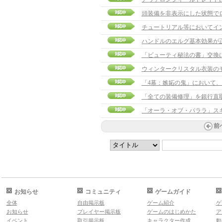
頭装備を非表示にした状態で
チュートリアル等においてイ
ハンドルのエルグ基本効果が
「ビューティ秘法の書」交換
ウィンタークリスタル衣装の
「4幕：嫉妬の鬼」において
「全ての装備修理」を銀行直
前
お知らせ
コミュニティ
ゲームガイド
全体
自由掲示板
ゲーム紹介
ゲ
お知らせ
プレイヤー掲示板
ゲームのはじめかた
ア
イベント
取引掲示板
キャラクター作成
動