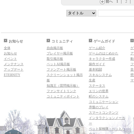
前へ
1
2
お知らせ
コミュニティ
ゲームガイド
全体
自由掲示板
ゲーム紹介
ゲ
お知らせ
プレイヤー掲示板
ゲームのはじめかた
ア
イベント
取引掲示板
キャラクター作成
動
メンテナンス
ペットAI掲示板
操作ガイド
フ
アップデート
ファンアート掲示板
基本戦闘
音
ETERNITY
スクリーンショット掲示
スキルシステム
壁
板
生産
マ
知識王（質問掲示板）
ステータス
ファンサイトリンク
エリンの世界
コミュニティポイント
町のシステム
コミュニケーション
序盤のプレイ
スマートコンテンツ
インタラクションメーカ
ー
ペット探検隊・ペットハ