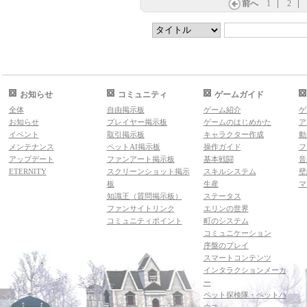
前へ
1
2
お知らせ
コミュニティ
ゲームガイド
全体
自由掲示板
ゲーム紹介
ゲ
お知らせ
プレイヤー掲示板
ゲームのはじめかた
ア
イベント
取引掲示板
キャラクター作成
動
メンテナンス
ペットAI掲示板
操作ガイド
フ
アップデート
ファンアート掲示板
基本戦闘
音
ETERNITY
スクリーンショット掲示
スキルシステム
壁
板
生産
マ
知識王（質問掲示板）
ステータス
ファンサイトリンク
エリンの世界
コミュニティポイント
町のシステム
コミュニケーション
序盤のプレイ
スマートコンテンツ
インタラクションメーカ
ー
ペット探検隊・ペットハ