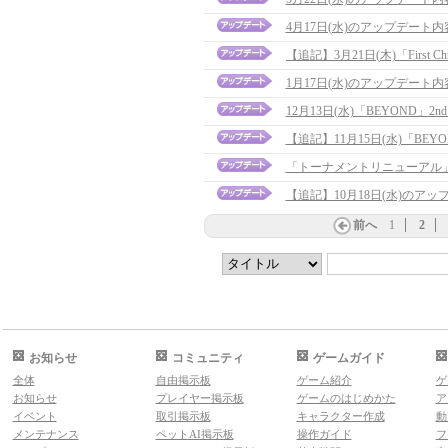
4月17日(水)のアップデート
1月17日(水)のアップデート
12月13日(水)「BEYOND」
【追記】11月15日(水)「BEY
「トーナメントリニューアル
【追記】10月18日(水)のアップデ
前へ
1
2
お知らせ
コミュニティ
ゲームガイド
全体
自由掲示板
ゲーム紹介
ゲ
お知らせ
プレイヤー掲示板
ゲームのはじめかた
ア
イベント
取引掲示板
キャラクター作成
動
メンテナンス
ペットAI掲示板
操作ガイド
フ