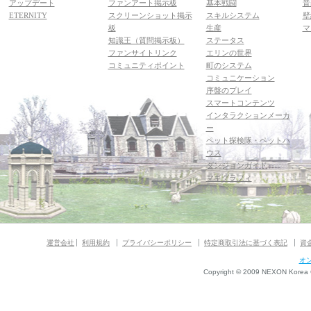
アップデート
ファンアート掲示板
基本戦闘
音
ETERNITY
スクリーンショット掲示
スキルシステム
壁
板
生産
マ
知識王（質問掲示板）
ステータス
ファンサイトリンク
エリンの世界
コミュニティポイント
町のシステム
コミュニケーション
序盤のプレイ
スマートコンテンツ
インタラクションメーカ
ー
ペット探検隊・ペットハ
ウス
ダンジョンガイド
マギグラフィ
運営会社
利用規約
プライバシーポリシー
特定商取引法に基づく表記
資
オ
Copyright © 2009 NEXON Korea Co