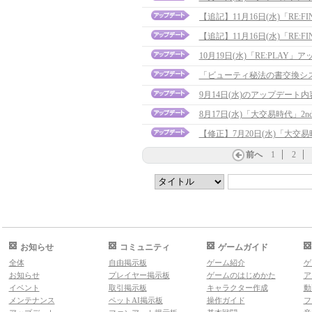
【追記】11月16日(水)「RE:F
10月19日(水)「RE:PLAY
「ビューティ秘法の書交換シ
9月14日(水)のアップデート
8月17日(水)「大交易時代」
【修正】7月20日(水)「大交易時
前へ
1
2
お知らせ
コミュニティ
ゲームガイド
全体
自由掲示板
ゲーム紹介
ゲ
お知らせ
プレイヤー掲示板
ゲームのはじめかた
ア
イベント
取引掲示板
キャラクター作成
動
メンテナンス
ペットAI掲示板
操作ガイド
フ