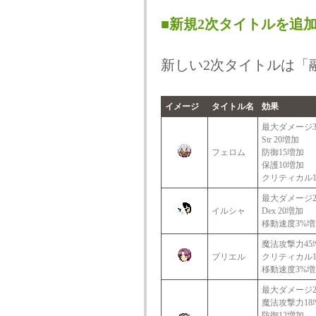
■新規2次タイトルを追
新しい2次タイトルは「
イメージ
タイトル名
効果
最大ダメージ3
Str 20増加
フェロム
防御15増加
保護10増加
クリティカル1
最大ダメージ2
イルシャ
Dex 20増加
移動速度3%増
魔法攻撃力45
ブリエル
クリティカル1
移動速度3%増
最大ダメージ2
魔法攻撃力18
防御12増加