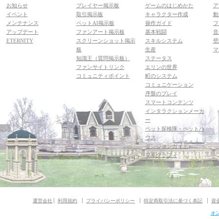
お知らせ
プレイヤー掲示板
ゲームのはじめかた
ア
イベント
取引掲示板
キャラクター作成
動
メンテナンス
ペットAI掲示板
操作ガイド
フ
アップデート
ファンアート掲示板
基本戦闘
音
ETERNITY
スクリーンショット掲示
スキルシステム
壁
板
生産
マ
知識王（質問掲示板）
ステータス
ファンサイトリンク
エリンの世界
コミュニティポイント
町のシステム
コミュニケーション
序盤のプレイ
スマートコンテンツ
インタラクションメーカ
ー
ペット探検隊・ペットハ
ウス
ダンジョンガイド
マギグラフィ
運営会社
利用規約
プライバシーポリシー
特定商取引法に基づく表記
資
オ