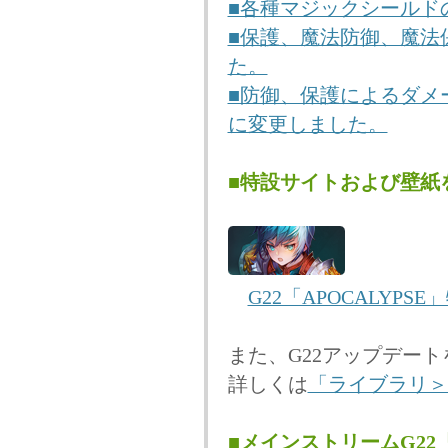
■各種マジックシールド
■保護、魔法防御、魔法
た。
■防御、保護によるダメ
に変更しました。
■特設サイトおよび壁紙
G22「APOCALYPS
また、G22アップデー
詳しくは
「ライブラリ＞
■メインストリームG2