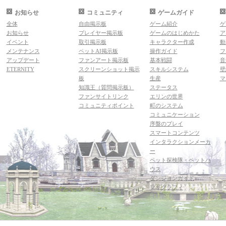
お知らせ
コミュニティ
ゲームガイド
全体
自由掲示板
ゲーム紹介
ゲ
お知らせ
プレイヤー掲示板
ゲームのはじめかた
ア
イベント
取引掲示板
キャラクター作成
動
メンテナンス
ペットAI掲示板
操作ガイド
フ
アップデート
ファンアート掲示板
基本戦闘
音
ETERNITY
スクリーンショット掲示
スキルシステム
壁
板
生産
マ
知識王（質問掲示板）
ステータス
ファンサイトリンク
エリンの世界
コミュニティポイント
町のシステム
コミュニケーション
序盤のプレイ
スマートコンテンツ
インタラクションメーカ
ー
ペット探検隊・ペットハ
ウス
ダンジョンガイド
マギグラフィ