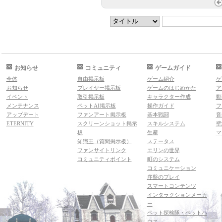
お知らせ
コミュニティ
ゲームガイド
全体
自由掲示板
ゲーム紹介
ゲ
お知らせ
プレイヤー掲示板
ゲームのはじめかた
ア
イベント
取引掲示板
キャラクター作成
動
メンテナンス
ペットAI掲示板
操作ガイド
フ
アップデート
ファンアート掲示板
基本戦闘
音
ETERNITY
スクリーンショット掲示
スキルシステム
壁
板
生産
マ
知識王（質問掲示板）
ステータス
ファンサイトリンク
エリンの世界
コミュニティポイント
町のシステム
コミュニケーション
序盤のプレイ
スマートコンテンツ
インタラクションメーカ
ー
ペット探検隊・ペットハ
ウス