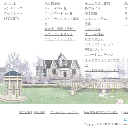
イベント
取引掲示板
キャラクター作成
動
メンテナンス
ペットAI掲示板
操作ガイド
フ
アップデート
ファンアート掲示板
基本戦闘
音
ETERNITY
スクリーンショット掲示
スキルシステム
壁
板
生産
マ
知識王（質問掲示板）
ステータス
ファンサイトリンク
エリンの世界
コミュニティポイント
町のシステム
コミュニケーション
序盤のプレイ
スマートコンテンツ
インタラクションメーカ
ー
ペット探検隊・ペットハ
ウス
ダンジョンガイド
マギグラフィ
運営会社
利用規約
プライバシーポリシー
特定商取引法に基づく表記
資
オ
Copyright © 2009 NEXON Korea Co