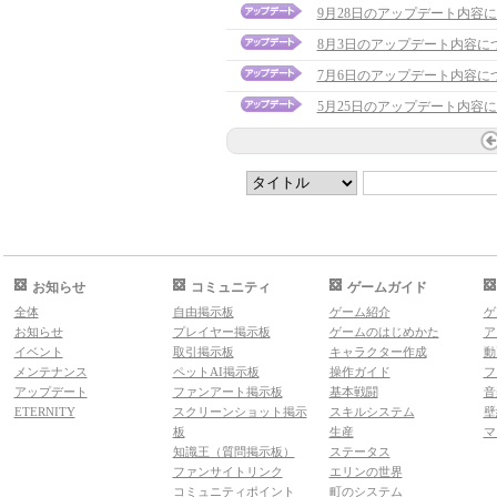
9月28日のアップデート内容
8月3日のアップデート内容に
7月6日のアップデート内容に
5月25日のアップデート内容
お知らせ
コミュニティ
ゲームガイド
全体
自由掲示板
ゲーム紹介
ゲ
お知らせ
プレイヤー掲示板
ゲームのはじめかた
ア
イベント
取引掲示板
キャラクター作成
動
メンテナンス
ペットAI掲示板
操作ガイド
フ
アップデート
ファンアート掲示板
基本戦闘
音
ETERNITY
スクリーンショット掲示
スキルシステム
壁
板
生産
マ
知識王（質問掲示板）
ステータス
ファンサイトリンク
エリンの世界
コミュニティポイント
町のシステム