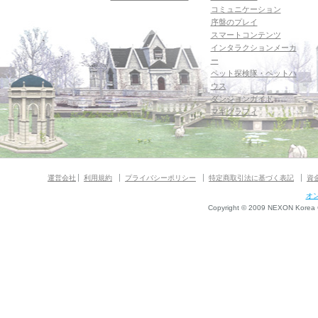
コミュニケーション
序盤のプレイ
スマートコンテンツ
インタラクションメーカ
ー
ペット探検隊・ペットハ
ウス
ダンジョンガイド
マギグラフィ
運営会社
利用規約
プライバシーポリシー
特定商取引法に基づく表記
資
オ
Copyright © 2009 NEXON Korea Co