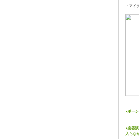
・アイテ
●ポー
●楽器
入らな