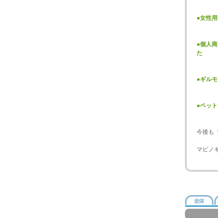
●女性
●個人
た
●ギル
●ペッ
今後も
マビノ