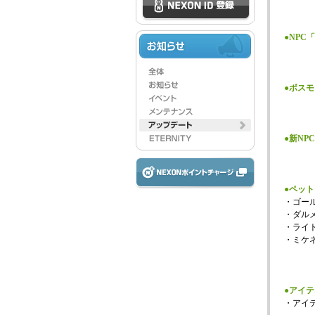
●NP
●ボス
●新NP
●ペッ
・ゴー
・ダル
・ライ
・ミケ
●アイ
・アイテ