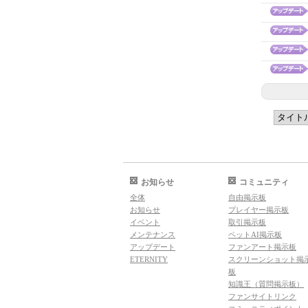
お知らせ
コミュニティ
全体
自由掲示板
お知らせ
プレイヤー掲示板
イベント
取引掲示板
メンテナンス
ペットAI掲示板
アップデート
ファンアート掲示板
ETERNITY
スクリーンショット掲
板
知識王（質問掲示板）
ファンサイトリンク