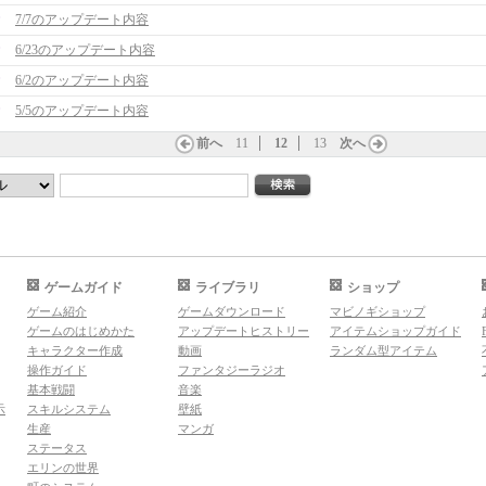
7/7のアップデート内容
6/23のアップデート内容
6/2のアップデート内容
5/5のアップデート内容
前へ
11
12
13
次へ
ゲームガイド
ライブラリ
ショップ
ゲーム紹介
ゲームダウンロード
マビノギショップ
ゲームのはじめかた
アップデートヒストリー
アイテムショップガイド
キャラクター作成
動画
ランダム型アイテム
操作ガイド
ファンタジーラジオ
基本戦闘
音楽
示
スキルシステム
壁紙
生産
マンガ
ステータス
エリンの世界