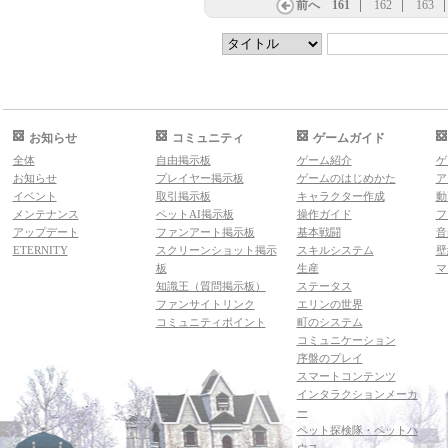
前へ
161
162
163
お知らせ
コミュニティ
ゲームガイド
全体
自由掲示板
ゲーム紹介
ゲ
お知らせ
プレイヤー掲示板
ゲームのはじめかた
ア
イベント
取引掲示板
キャラクター作成
動
メンテナンス
ペットAI掲示板
操作ガイド
フ
アップデート
ファンアート掲示板
基本戦闘
音
ETERNITY
スクリーンショット掲示
スキルシステム
壁
板
生産
マ
知識王（質問掲示板）
ステータス
ファンサイトリンク
エリンの世界
コミュニティポイント
町のシステム
コミュニケーション
序盤のプレイ
スマートコンテンツ
インタラクションメーカ
ー
ペット探検隊・ペットハ