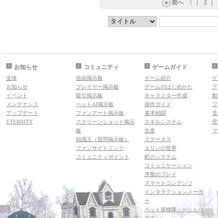
前へ
1
2
お知らせ
コミュニティ
ゲームガイド
全体
自由掲示板
ゲーム紹介
ゲ
お知らせ
プレイヤー掲示板
ゲームのはじめかた
ア
イベント
取引掲示板
キャラクター作成
動
メンテナンス
ペットAI掲示板
操作ガイド
フ
アップデート
ファンアート掲示板
基本戦闘
音
ETERNITY
スクリーンショット掲示
スキルシステム
壁
板
生産
マ
知識王（質問掲示板）
ステータス
ファンサイトリンク
エリンの世界
コミュニティポイント
町のシステム
コミュニケーション
序盤のプレイ
スマートコンテンツ
インタラクションメーカ
ー
ペット探検隊・ペットハ