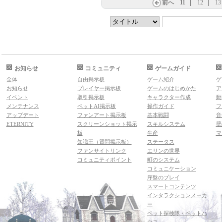
前へ
11
12
13
お知らせ
コミュニティ
ゲームガイド
全体
自由掲示板
ゲーム紹介
ゲ
お知らせ
プレイヤー掲示板
ゲームのはじめかた
ア
イベント
取引掲示板
キャラクター作成
動
メンテナンス
ペットAI掲示板
操作ガイド
フ
アップデート
ファンアート掲示板
基本戦闘
音
ETERNITY
スクリーンショット掲示
スキルシステム
壁
板
生産
マ
知識王（質問掲示板）
ステータス
ファンサイトリンク
エリンの世界
コミュニティポイント
町のシステム
コミュニケーション
序盤のプレイ
スマートコンテンツ
インタラクションメーカ
ー
ペット探検隊・ペットハ