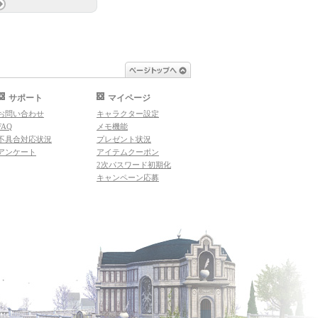
ページトップへ
サポート
マイページ
お問い合わせ
キャラクター設定
FAQ
メモ機能
不具合対応状況
プレゼント状況
アンケート
アイテムクーポン
2次パスワード初期化
キャンペーン応募