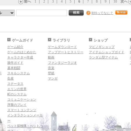
前へ
1
2
3
4
5
6
7
8
9
10
次へ
RSSってなに？
ゲームガイド
ライブラリ
ショップ
ゲーム紹介
ゲームダウンロード
マビノギショップ
ゲームのはじめかた
アップデートヒストリー
アイテムショップガイド
キャラクター作成
動画
ランダム型アイテム
操作ガイド
ファンタジーラジオ
基本戦闘
音楽
示
スキルシステム
壁紙
生産
マンガ
ステータス
エリンの世界
町のシステム
コミュニケーション
序盤のプレイ
スマートコンテンツ
インタラクションメーカ
ー
ペット探検隊・ペットハ