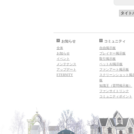
お知らせ
コミュニティ
全体
自由掲示板
お知らせ
プレイヤー掲示板
イベント
取引掲示板
メンテナンス
ペットAI掲示板
アップデート
ファンアート掲示板
ETERNITY
スクリーンショット掲
板
知識王（質問掲示板）
ファンサイトリンク
コミュニティポイント