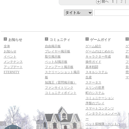
前へ
1
2
お知らせ
コミュニティ
ゲームガイド
全体
自由掲示板
ゲーム紹介
ゲ
お知らせ
プレイヤー掲示板
ゲームのはじめかた
ア
イベント
取引掲示板
キャラクター作成
動
メンテナンス
ペットAI掲示板
操作ガイド
フ
アップデート
ファンアート掲示板
基本戦闘
音
ETERNITY
スクリーンショット掲示
スキルシステム
壁
板
生産
マ
知識王（質問掲示板）
ステータス
ファンサイトリンク
エリンの世界
コミュニティポイント
町のシステム
コミュニケーション
序盤のプレイ
スマートコンテンツ
インタラクションメーカ
ー
ペット探検隊・ペットハ