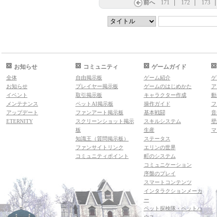
前へ
171
172
173
お知らせ
コミュニティ
ゲームガイド
全体
自由掲示板
ゲーム紹介
ゲ
お知らせ
プレイヤー掲示板
ゲームのはじめかた
ア
イベント
取引掲示板
キャラクター作成
動
メンテナンス
ペットAI掲示板
操作ガイド
フ
アップデート
ファンアート掲示板
基本戦闘
音
ETERNITY
スクリーンショット掲示
スキルシステム
壁
板
生産
マ
知識王（質問掲示板）
ステータス
ファンサイトリンク
エリンの世界
コミュニティポイント
町のシステム
コミュニケーション
序盤のプレイ
スマートコンテンツ
インタラクションメーカ
ー
ペット探検隊・ペットハ