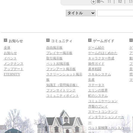
前へ
11
12
13
お知らせ
コミュニティ
ゲームガイド
全体
自由掲示板
ゲーム紹介
ゲ
お知らせ
プレイヤー掲示板
ゲームのはじめかた
ア
イベント
取引掲示板
キャラクター作成
動
メンテナンス
ペットAI掲示板
操作ガイド
フ
アップデート
ファンアート掲示板
基本戦闘
音
ETERNITY
スクリーンショット掲示
スキルシステム
壁
板
生産
マ
知識王（質問掲示板）
ステータス
ファンサイトリンク
エリンの世界
コミュニティポイント
町のシステム
コミュニケーション
序盤のプレイ
スマートコンテンツ
インタラクションメーカ
ー
ペット探検隊・ペットハ