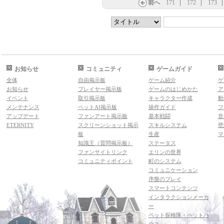
前へ
171
172
173
お知らせ
コミュニティ
ゲームガイド
全体
自由掲示板
ゲーム紹介
ゲ
お知らせ
プレイヤー掲示板
ゲームのはじめかた
ア
イベント
取引掲示板
キャラクター作成
動
メンテナンス
ペットAI掲示板
操作ガイド
フ
アップデート
ファンアート掲示板
基本戦闘
音
ETERNITY
スクリーンショット掲示
スキルシステム
壁
板
生産
マ
知識王（質問掲示板）
ステータス
ファンサイトリンク
エリンの世界
コミュニティポイント
町のシステム
コミュニケーション
序盤のプレイ
スマートコンテンツ
インタラクションメーカ
ー
ペット探検隊・ペットハ