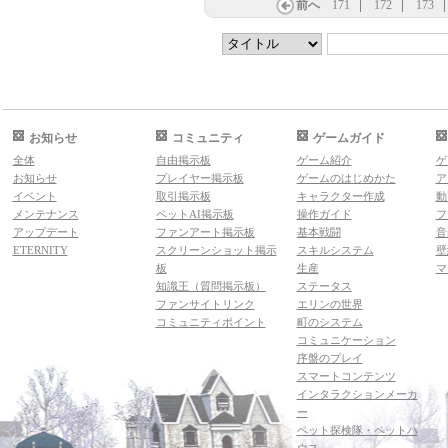
前へ
171
172
173
お知らせ
コミュニティ
ゲームガイド
全体
自由掲示板
ゲーム紹介
ゲ
お知らせ
プレイヤー掲示板
ゲームのはじめかた
ア
イベント
取引掲示板
キャラクター作成
動
メンテナンス
ペットAI掲示板
操作ガイド
フ
アップデート
ファンアート掲示板
基本戦闘
音
ETERNITY
スクリーンショット掲示
スキルシステム
壁
板
生産
マ
知識王（質問掲示板）
ステータス
ファンサイトリンク
エリンの世界
コミュニティポイント
町のシステム
コミュニケーション
序盤のプレイ
スマートコンテンツ
インタラクションメーカ
ー
ペット探検隊・ペットハ