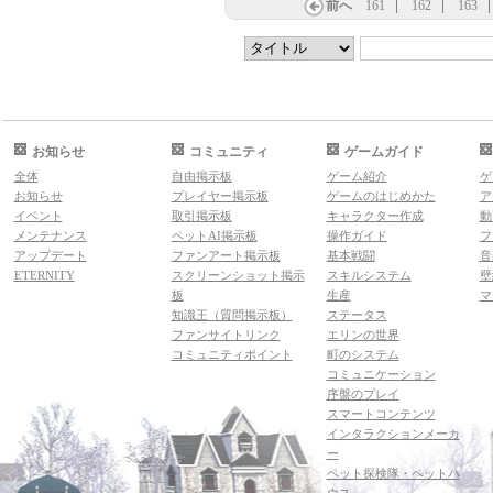
前へ
161
162
163
お知らせ
コミュニティ
ゲームガイド
全体
自由掲示板
ゲーム紹介
ゲ
お知らせ
プレイヤー掲示板
ゲームのはじめかた
ア
イベント
取引掲示板
キャラクター作成
動
メンテナンス
ペットAI掲示板
操作ガイド
フ
アップデート
ファンアート掲示板
基本戦闘
音
ETERNITY
スクリーンショット掲示
スキルシステム
壁
板
生産
マ
知識王（質問掲示板）
ステータス
ファンサイトリンク
エリンの世界
コミュニティポイント
町のシステム
コミュニケーション
序盤のプレイ
スマートコンテンツ
インタラクションメーカ
ー
ペット探検隊・ペットハ