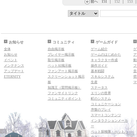
前へ
151
152
153
お知らせ
コミュニティ
ゲームガイド
全体
自由掲示板
ゲーム紹介
ゲ
お知らせ
プレイヤー掲示板
ゲームのはじめかた
ア
イベント
取引掲示板
キャラクター作成
動
メンテナンス
ペットAI掲示板
操作ガイド
フ
アップデート
ファンアート掲示板
基本戦闘
音
ETERNITY
スクリーンショット掲示
スキルシステム
壁
板
生産
マ
知識王（質問掲示板）
ステータス
ファンサイトリンク
エリンの世界
コミュニティポイント
町のシステム
コミュニケーション
序盤のプレイ
スマートコンテンツ
インタラクションメーカ
ー
ペット探検隊・ペットハ