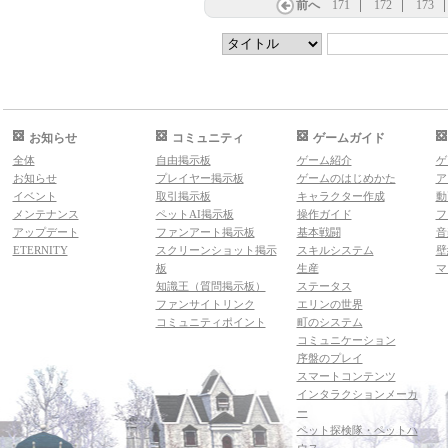
前へ
171
172
173
お知らせ
コミュニティ
ゲームガイド
全体
自由掲示板
ゲーム紹介
ゲ
お知らせ
プレイヤー掲示板
ゲームのはじめかた
ア
イベント
取引掲示板
キャラクター作成
動
メンテナンス
ペットAI掲示板
操作ガイド
フ
アップデート
ファンアート掲示板
基本戦闘
音
ETERNITY
スクリーンショット掲示
スキルシステム
壁
板
生産
マ
知識王（質問掲示板）
ステータス
ファンサイトリンク
エリンの世界
コミュニティポイント
町のシステム
コミュニケーション
序盤のプレイ
スマートコンテンツ
インタラクションメーカ
ー
ペット探検隊・ペットハ