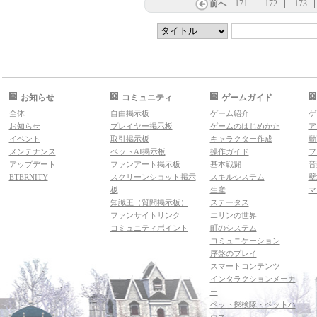
前へ
171
172
173
お知らせ
コミュニティ
ゲームガイド
全体
自由掲示板
ゲーム紹介
ゲ
お知らせ
プレイヤー掲示板
ゲームのはじめかた
ア
イベント
取引掲示板
キャラクター作成
動
メンテナンス
ペットAI掲示板
操作ガイド
フ
アップデート
ファンアート掲示板
基本戦闘
音
ETERNITY
スクリーンショット掲示
スキルシステム
壁
板
生産
マ
知識王（質問掲示板）
ステータス
ファンサイトリンク
エリンの世界
コミュニティポイント
町のシステム
コミュニケーション
序盤のプレイ
スマートコンテンツ
インタラクションメーカ
ー
ペット探検隊・ペットハ