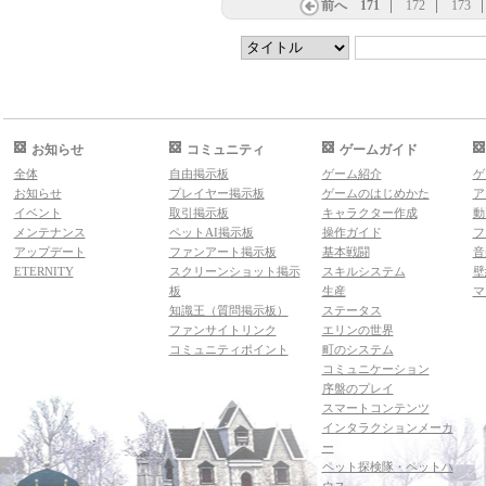
前へ
171
172
173
お知らせ
コミュニティ
ゲームガイド
全体
自由掲示板
ゲーム紹介
ゲ
お知らせ
プレイヤー掲示板
ゲームのはじめかた
ア
イベント
取引掲示板
キャラクター作成
動
メンテナンス
ペットAI掲示板
操作ガイド
フ
アップデート
ファンアート掲示板
基本戦闘
音
ETERNITY
スクリーンショット掲示
スキルシステム
壁
板
生産
マ
知識王（質問掲示板）
ステータス
ファンサイトリンク
エリンの世界
コミュニティポイント
町のシステム
コミュニケーション
序盤のプレイ
スマートコンテンツ
インタラクションメーカ
ー
ペット探検隊・ペットハ