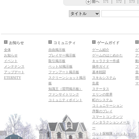
前へ
171
172
173
お知らせ
コミュニティ
ゲームガイド
全体
自由掲示板
ゲーム紹介
ゲ
お知らせ
プレイヤー掲示板
ゲームのはじめかた
ア
イベント
取引掲示板
キャラクター作成
動
メンテナンス
ペットAI掲示板
操作ガイド
フ
アップデート
ファンアート掲示板
基本戦闘
音
ETERNITY
スクリーンショット掲示
スキルシステム
壁
板
生産
マ
知識王（質問掲示板）
ステータス
ファンサイトリンク
エリンの世界
コミュニティポイント
町のシステム
コミュニケーション
序盤のプレイ
スマートコンテンツ
インタラクションメーカ
ー
ペット探検隊・ペットハ