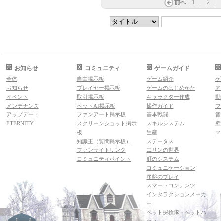
前へ
1
2
お知らせ
コミュニティ
ゲームガイド
全体
自由掲示板
ゲーム紹介
ゲ
お知らせ
プレイヤー掲示板
ゲームのはじめかた
ア
イベント
取引掲示板
キャラクター作成
動
メンテナンス
ペットAI掲示板
操作ガイド
フ
アップデート
ファンアート掲示板
基本戦闘
音
ETERNITY
スクリーンショット掲示
スキルシステム
壁
板
生産
マ
知識王（質問掲示板）
ステータス
ファンサイトリンク
エリンの世界
コミュニティポイント
町のシステム
コミュニケーション
序盤のプレイ
スマートコンテンツ
インタラクションメーカ
ー
ペット探検隊・ペットハ