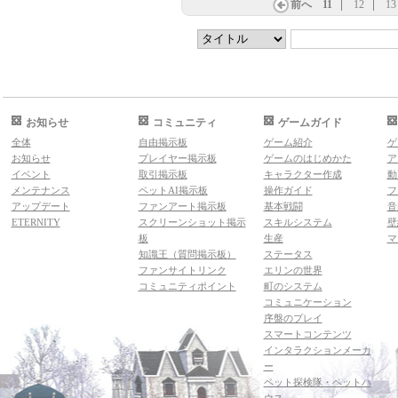
前へ
11
12
13
お知らせ
コミュニティ
ゲームガイド
全体
自由掲示板
ゲーム紹介
ゲ
お知らせ
プレイヤー掲示板
ゲームのはじめかた
ア
イベント
取引掲示板
キャラクター作成
動
メンテナンス
ペットAI掲示板
操作ガイド
フ
アップデート
ファンアート掲示板
基本戦闘
音
ETERNITY
スクリーンショット掲示
スキルシステム
壁
板
生産
マ
知識王（質問掲示板）
ステータス
ファンサイトリンク
エリンの世界
コミュニティポイント
町のシステム
コミュニケーション
序盤のプレイ
スマートコンテンツ
インタラクションメーカ
ー
ペット探検隊・ペットハ