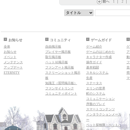
前へ
1
2
お知らせ
コミュニティ
ゲームガイド
全体
自由掲示板
ゲーム紹介
ゲ
お知らせ
プレイヤー掲示板
ゲームのはじめかた
ア
イベント
取引掲示板
キャラクター作成
動
メンテナンス
ペットAI掲示板
操作ガイド
フ
アップデート
ファンアート掲示板
基本戦闘
音
ETERNITY
スクリーンショット掲示
スキルシステム
壁
板
生産
マ
知識王（質問掲示板）
ステータス
ファンサイトリンク
エリンの世界
コミュニティポイント
町のシステム
コミュニケーション
序盤のプレイ
スマートコンテンツ
インタラクションメーカ
ー
ペット探検隊・ペットハ