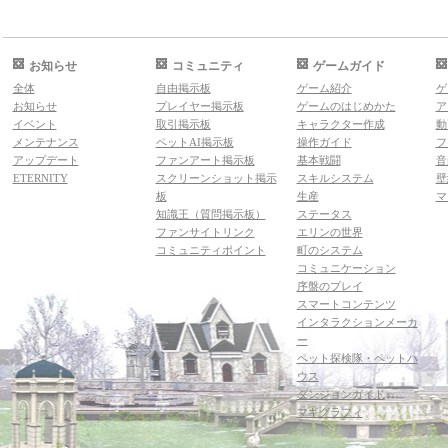
お知らせ
コミュニティ
ゲームガイド
全体
自由掲示板
ゲーム紹介
ゲ
お知らせ
プレイヤー掲示板
ゲームのはじめかた
ア
イベント
取引掲示板
キャラクター作成
動
メンテナンス
ペットAI掲示板
操作ガイド
フ
アップデート
ファンアート掲示板
基本戦闘
音
ETERNITY
スクリーンショット掲示
スキルシステム
壁
板
生産
マ
知識王（質問掲示板）
ステータス
ファンサイトリンク
エリンの世界
コミュニティポイント
町のシステム
コミュニケーション
序盤のプレイ
スマートコンテンツ
インタラクションメーカ
ー
ペット探検隊・ペットハ
ウス
ダンジョンガイド
マギグラフィ