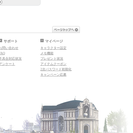
ページトップへ
サポート
マイページ
お問い合わせ
キャラクター設定
FAQ
メモ機能
不具合対応状況
プレゼント状況
アンケート
アイテムクーポン
2次パスワード初期化
キャンペーン応募