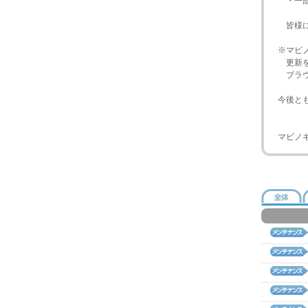
・一部
皆様に
※マビ
更新を
ブラウ
今後と
マビノ