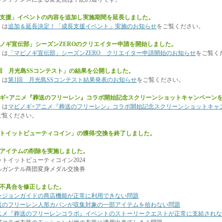
長支援」イベントの内容を追加し実施期間を延長しました。
くは
追加＆延長決定！「成長支援イベント」実施のお知らせ
をご覧ください。
ビノギ宣伝部」シーズンZEROのクリエイター申請を開始しました。
くは
「マビノギ宣伝部」シーズンZERO クリエイター申請開始のお知らせ
をご覧く
1回 月光島SSコンテスト」の結果を公開しました。
くは
第1回 月光島SSコンテスト結果発表のお知らせ
をご覧ください。
ノギ×アニメ『葬送のフリーレン』コラボ開始記念スクリーンショットキャンペーン
くは
マビノギ×アニメ『葬送のフリーレン』コラボ開始記念スクリーンショットキャ
ご覧ください。
ットイットビューティコイン」の獲得/交換を終了しました。
のアイテムの削除を実施しました。
トイットビューティコイン2024
ガンテル商団変身メダル交換券
の不具合を修正しました。
ンジョンガイドの商店機能が正常に利用できない問題
送のフリーレン人形カバンが収集対象の一部アイテムを拾わない問題
ニメ『葬送のフリーレンコラボ』イベントのストーリークエストが正常に支給されな