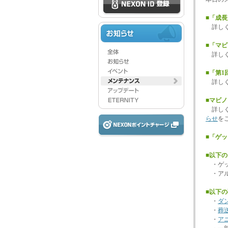
■「成
詳し
■「マ
詳し
■「第
詳し
■マビ
詳し
らせ
を
■「ゲ
■以下
・ゲッ
・アル
■以下
・
ダ
・
葬
・
ア