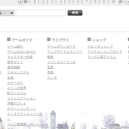
前へ
1
2
3
4
5
6
7
8
9
10
次へ
ゲームガイド
ライブラリ
ショップ
ゲーム紹介
ゲームダウンロード
マビノギショップ
ゲームのはじめかた
アップデートヒストリー
アイテムショップガイド
キャラクター作成
動画
ランダム型アイテム
操作ガイド
ファンタジーラジオ
基本戦闘
音楽
示
スキルシステム
壁紙
生産
マンガ
ステータス
エリンの世界
町のシステム
コミュニケーション
序盤のプレイ
スマートコンテンツ
インタラクションメーカ
ー
ペット探検隊・ペットハ