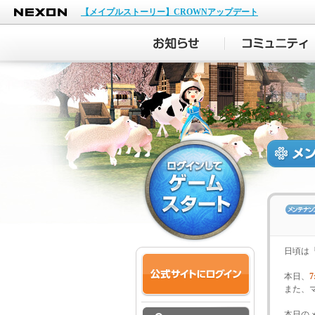
NEXON
【メイプルストーリー】CROWNアップデート
日頃は
本日、
7
また、
本日の