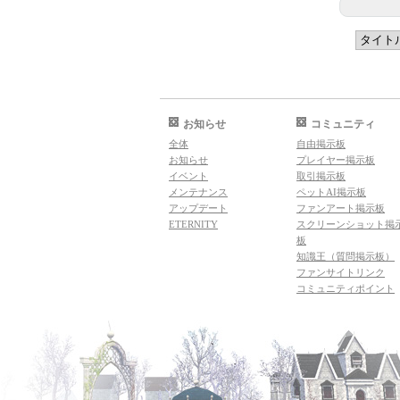
お知らせ
コミュニティ
全体
自由掲示板
お知らせ
プレイヤー掲示板
イベント
取引掲示板
メンテナンス
ペットAI掲示板
アップデート
ファンアート掲示板
ETERNITY
スクリーンショット掲
板
知識王（質問掲示板）
ファンサイトリンク
コミュニティポイント