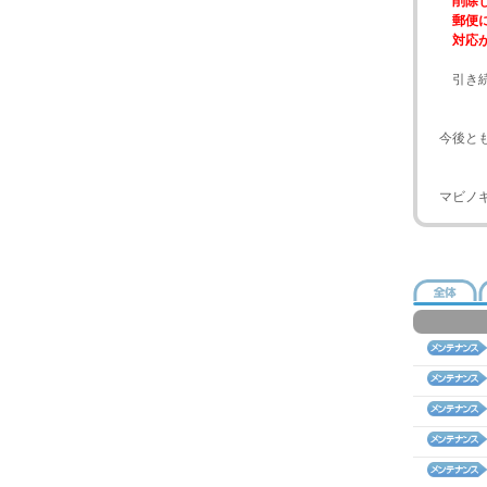
削除し
郵便に
対応が
引き続
今後と
マビノ