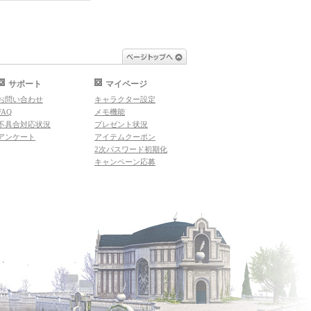
ページトップへ
サポート
マイページ
お問い合わせ
キャラクター設定
FAQ
メモ機能
不具合対応状況
プレゼント状況
アンケート
アイテムクーポン
2次パスワード初期化
キャンペーン応募