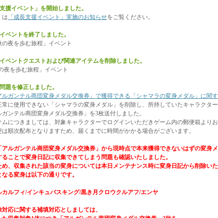
長支援イベント」を開始しました。
くは
「成長支援イベント」実施のお知らせ
をご覧ください。
のイベントを終了しました。
の夜を歩む旅程」イベント
のイベントクエストおよび関連アイテムを削除しました。
の夜を歩む旅程」イベント
の問題を修正しました。
アルガンテル商団変身メダル交換券」で獲得できる「シャマラの変身メダル」に関す
常に使用できない「シャマラの変身メダル」を削除し、所持していたキャラクター
ガンテル商団変身メダル交換券」を3枚送付しました。
ムにつきましては、対象キャラクターでログインいただきゲーム内の郵便箱よりお
は順次配布となりますため、届くまでに時間がかかる場合がございます。
アルガンテル商団変身メダル交換券」から現時点で本来獲得できないはずの変身メ
ることで変身日記に収集できてしまう問題も確認いたしました。
め、収集された該当の変身については本日メンテナンス時に変身日記から削除いた
なる変身は以下の通りです。
カルフィ/インキュバスキング/黒き月クロウクルアフ/エンヤ
対応に関する補填対応としましては、