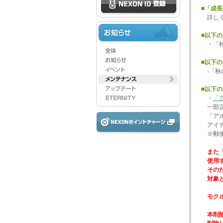
■「成
詳し
■以下
・「秋
■以下
-「秋
■以下
・
「
一部正
「アル
アイテ
※郵便
また「
使用す
そのた
対象と
モクル
本削除