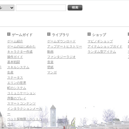
ゲームガイド
ライブラリ
ショップ
ゲーム紹介
ゲームダウンロード
マビノギショップ
ゲームのはじめかた
アップデートヒストリー
アイテムショップガイド
キャラクター作成
動画
ランダム型アイテム
操作ガイド
ファンタジーラジオ
基本戦闘
音楽
示
スキルシステム
壁紙
生産
マンガ
ステータス
エリンの世界
町のシステム
コミュニケーション
序盤のプレイ
スマートコンテンツ
インタラクションメーカ
ー
ペット探検隊・ペットハ
ウス