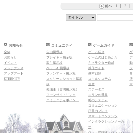
前へ
1
2
お知らせ
コミュニティ
ゲームガイド
全体
自由掲示板
ゲーム紹介
ゲ
お知らせ
プレイヤー掲示板
ゲームのはじめかた
ア
イベント
取引掲示板
キャラクター作成
動
メンテナンス
ペットAI掲示板
操作ガイド
フ
アップデート
ファンアート掲示板
基本戦闘
音
ETERNITY
スクリーンショット掲示
スキルシステム
壁
板
生産
マ
知識王（質問掲示板）
ステータス
ファンサイトリンク
エリンの世界
コミュニティポイント
町のシステム
コミュニケーション
序盤のプレイ
スマートコンテンツ
インタラクションメーカ
ー
ペット探検隊・ペットハ