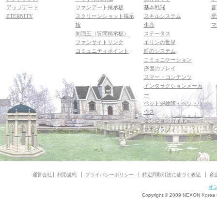
アップデート
ファンアート掲示板
基本戦闘
音
ETERNITY
スクリーンショット掲示
スキルシステム
壁
板
生産
マ
知識王（質問掲示板）
ステータス
ファンサイトリンク
エリンの世界
コミュニティポイント
町のシステム
コミュニケーション
序盤のプレイ
スマートコンテンツ
インタラクションメーカ
ー
ペット探検隊・ペットハ
ウス
ダンジョンガイド
マギグラフィ
運営会社
利用規約
プライバシーポリシー
特定商取引法に基づく表記
資
オ
Copyright © 2009 NEXON Korea Co