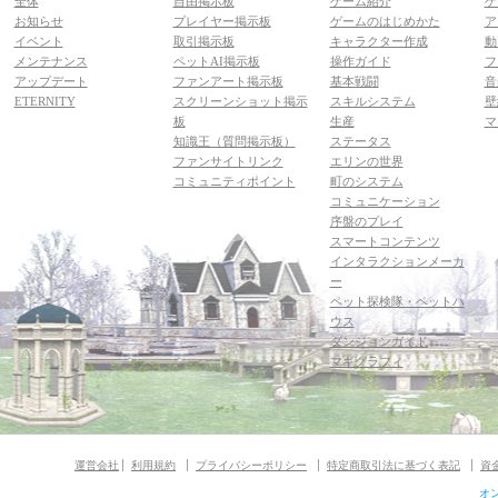
全体
自由掲示板
ゲーム紹介
ゲ
お知らせ
プレイヤー掲示板
ゲームのはじめかた
ア
イベント
取引掲示板
キャラクター作成
動
メンテナンス
ペットAI掲示板
操作ガイド
フ
アップデート
ファンアート掲示板
基本戦闘
音
ETERNITY
スクリーンショット掲示
スキルシステム
壁
板
生産
マ
知識王（質問掲示板）
ステータス
ファンサイトリンク
エリンの世界
コミュニティポイント
町のシステム
コミュニケーション
序盤のプレイ
スマートコンテンツ
インタラクションメーカ
ー
ペット探検隊・ペットハ
ウス
ダンジョンガイド
マギグラフィ
運営会社
利用規約
プライバシーポリシー
特定商取引法に基づく表記
資
オ