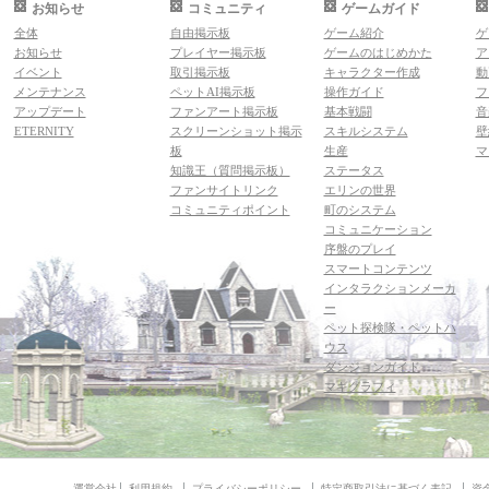
お知らせ
コミュニティ
ゲームガイド
全体
自由掲示板
ゲーム紹介
ゲ
お知らせ
プレイヤー掲示板
ゲームのはじめかた
ア
イベント
取引掲示板
キャラクター作成
動
メンテナンス
ペットAI掲示板
操作ガイド
フ
アップデート
ファンアート掲示板
基本戦闘
音
ETERNITY
スクリーンショット掲示
スキルシステム
壁
板
生産
マ
知識王（質問掲示板）
ステータス
ファンサイトリンク
エリンの世界
コミュニティポイント
町のシステム
コミュニケーション
序盤のプレイ
スマートコンテンツ
インタラクションメーカ
ー
ペット探検隊・ペットハ
ウス
ダンジョンガイド
マギグラフィ
運営会社
利用規約
プライバシーポリシー
特定商取引法に基づく表記
資