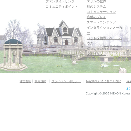
ファンサイトリンク
エリンの世界
コミュニティポイント
町のシステム
コミュニケーション
序盤のプレイ
スマートコンテンツ
インタラクションメーカ
ー
ペット探検隊・ペットハ
ウス
ダンジョンガイド
マギグラフィ
運営会社
利用規約
プライバシーポリシー
特定商取引法に基づく表記
資
オ
Copyright © 2009 NEXON Korea Co