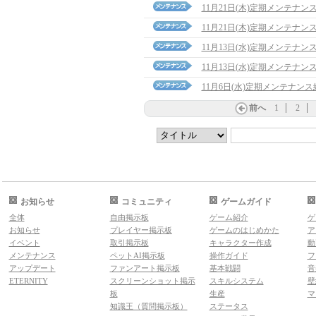
11月21日(木)定期メンテナ
11月21日(木)定期メンテナン
11月13日(水)定期メンテナ
11月13日(水)定期メンテナン
11月6日(水)定期メンテナン
前へ
1
2
お知らせ
コミュニティ
ゲームガイド
全体
自由掲示板
ゲーム紹介
ゲ
お知らせ
プレイヤー掲示板
ゲームのはじめかた
ア
イベント
取引掲示板
キャラクター作成
動
メンテナンス
ペットAI掲示板
操作ガイド
フ
アップデート
ファンアート掲示板
基本戦闘
音
ETERNITY
スクリーンショット掲示
スキルシステム
壁
板
生産
マ
知識王（質問掲示板）
ステータス