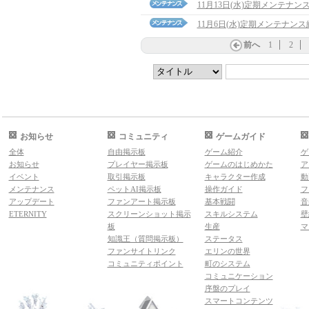
11月13日(水)定期メンテナン
11月6日(水)定期メンテナン
前へ
1
2
お知らせ
コミュニティ
ゲームガイド
全体
自由掲示板
ゲーム紹介
ゲ
お知らせ
プレイヤー掲示板
ゲームのはじめかた
ア
イベント
取引掲示板
キャラクター作成
動
メンテナンス
ペットAI掲示板
操作ガイド
フ
アップデート
ファンアート掲示板
基本戦闘
音
ETERNITY
スクリーンショット掲示
スキルシステム
壁
板
生産
マ
知識王（質問掲示板）
ステータス
ファンサイトリンク
エリンの世界
コミュニティポイント
町のシステム
コミュニケーション
序盤のプレイ
スマートコンテンツ