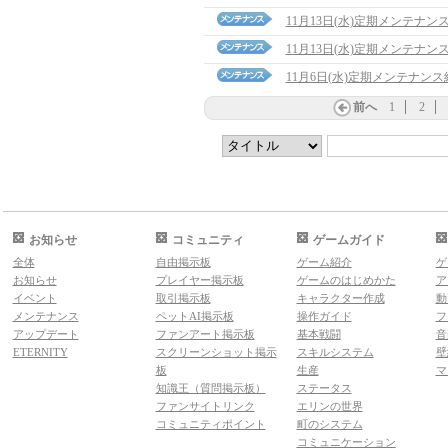
11月13日(水)定期メンテナ
11月13日(水)定期メンテナン
11月6日(水)定期メンテナン
前へ
1
2
お知らせ
コミュニティ
ゲームガイド
全体
自由掲示板
ゲーム紹介
ゲ
お知らせ
プレイヤー掲示板
ゲームのはじめかた
ア
イベント
取引掲示板
キャラクター作成
動
メンテナンス
ペットAI掲示板
操作ガイド
フ
アップデート
ファンアート掲示板
基本戦闘
音
ETERNITY
スクリーンショット掲示
スキルシステム
壁
板
生産
マ
知識王（質問掲示板）
ステータス
ファンサイトリンク
エリンの世界
コミュニティポイント
町のシステム
コミュニケーション