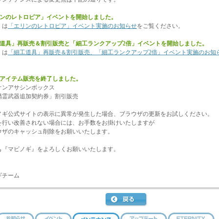
リンのレトロピア」イベントを開始しました。
くは
「エリンのレトロピア」イベント実施のお知らせ
をご覧ください。
工道具」再販売＆割引販売と「細工ランクアップ2倍」イベントを開始しました。
くは
「細工道具」再販売＆割引販売、「細工ランクアップ2倍」イベント実施のお知
のアイテム販売を終了しました。
ンアサシンボックス
霊武器追加契約券」割引販売
ノギ公式サイトの表示に異常が発生した場合、ブラウザの更新をお試しください。
行い改善されない場合には、お手数をお掛けいたしますが
ザのキャッシュ削除をお願いいたします。
も『マビノギ』をよろしくお願いいたします。
ギチーム