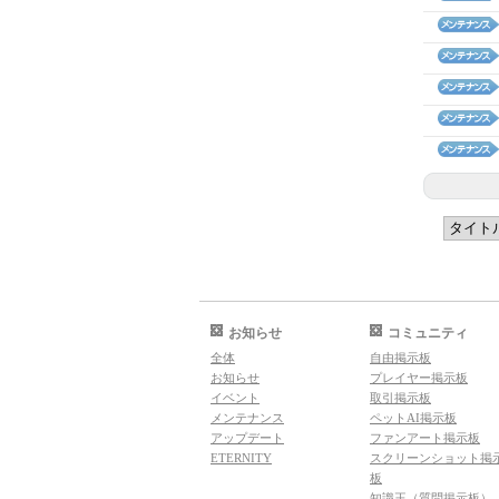
お知らせ
コミュニティ
全体
自由掲示板
お知らせ
プレイヤー掲示板
イベント
取引掲示板
メンテナンス
ペットAI掲示板
アップデート
ファンアート掲示板
ETERNITY
スクリーンショット掲
板
知識王（質問掲示板）