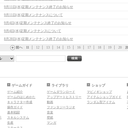
9月11日(水)定期メンテナンス終了のお知らせ
9月11日(水)定期メンテナンスについて
9月4日(水)定期メンテナンス終了のお知らせ
9月4日(水)定期メンテナンスについて
8月28日(水)定期メンテナンス終了のお知らせ
前へ
11
12
13
14
15
16
17
18
19
20
ゲームガイド
ライブラリ
ショップ
ゲーム紹介
ゲームダウンロード
マビノギショップ
ゲームのはじめかた
アップデートヒストリー
アイテムショップガイド
キャラクター作成
動画
ランダム型アイテム
操作ガイド
ファンタジーラジオ
基本戦闘
音楽
示
スキルシステム
壁紙
生産
マンガ
ステータス