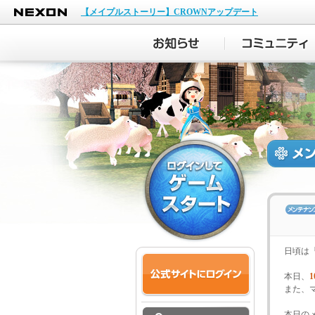
NEXON
【メイプルストーリー】CROWNアップデート
日頃は
本日、
1
また、
本日の