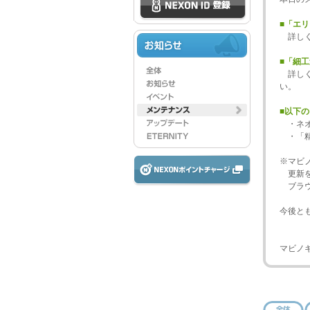
■「エ
詳し
■「細
詳し
い。
■以下
・ネオ
・「精
※マビ
更新を
ブラウ
今後と
マビノ