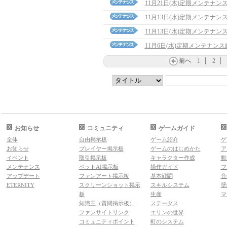
11月21日(木)定期メンテナン
11月13日(水)定期メンテナ
11月13日(水)定期メンテナン
11月6日(水)定期メンテナン
前へ
1
2
お知らせ
コミュニティ
ゲームガイド
全体
自由掲示板
ゲーム紹介
ゲ
お知らせ
プレイヤー掲示板
ゲームのはじめかた
ア
イベント
取引掲示板
キャラクター作成
動
メンテナンス
ペットAI掲示板
操作ガイド
フ
アップデート
ファンアート掲示板
基本戦闘
音
ETERNITY
スクリーンショット掲示
スキルシステム
壁
板
生産
マ
知識王（質問掲示板）
ステータス
ファンサイトリンク
エリンの世界
コミュニティポイント
町のシステム