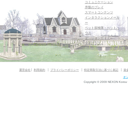
コミュニケーション
序盤のプレイ
スマートコンテンツ
インタラクションメーカ
ー
ペット探検隊・ペットハ
ウス
ダンジョンガイド
マギグラフィ
運営会社
利用規約
プライバシーポリシー
特定商取引法に基づく表記
資
オ
Copyright © 2009 NEXON Korea Co