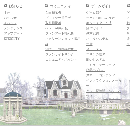
お知らせ
コミュニティ
ゲームガイド
全体
自由掲示板
ゲーム紹介
ゲ
お知らせ
プレイヤー掲示板
ゲームのはじめかた
ア
イベント
取引掲示板
キャラクター作成
動
メンテナンス
ペットAI掲示板
操作ガイド
フ
アップデート
ファンアート掲示板
基本戦闘
音
ETERNITY
スクリーンショット掲示
スキルシステム
壁
板
生産
マ
知識王（質問掲示板）
ステータス
ファンサイトリンク
エリンの世界
コミュニティポイント
町のシステム
コミュニケーション
序盤のプレイ
スマートコンテンツ
インタラクションメーカ
ー
ペット探検隊・ペットハ
ウス
ダンジョンガイド
マギグラフィ